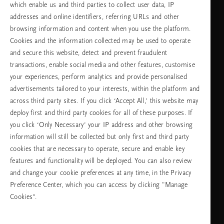
which enable us and third parties to collect user data, IP
addresses and online identifiers, referring URLs and other
browsing information and content when you use the platform.
Изберете Вашата държава и език
Cookies and the information collected may be used to operate
and secure this website, detect and prevent fraudulent
държава
transactions, enable social media and other features, customise
your experiences, perform analytics and provide personalised
advertisements tailored to your interests, within the platform and
across third party sites. If you click ‘Accept All,’ this website may
език
deploy first and third party cookies for all of these purposes. If
you click ‘Only Necessary’ your IP address and other browsing
information will still be collected but only first and third party
cookies that are necessary to operate, secure and enable key
ПРОДЪЛЖАВАНЕ
features and functionality will be deployed. You can also review
and change your cookie preferences at any time, in the Privacy
Preference Center, which you can access by clicking "Manage
Cookies”.
Facebook
TikTok
Pinterest
Youtube
Instagra
page
profile
channel
profile