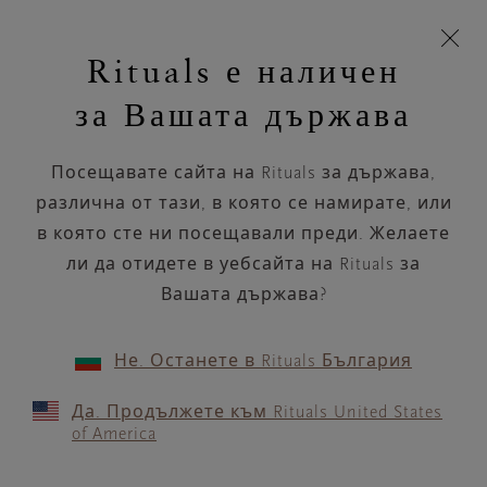
Пропускане на навигацията
Време за доставка 5-9 работни дни
моята
З
кошница
Rituals е наличен
н
Търся...
Търся...
Потреб
Виж
Включете
Логото
навигацията
и
акаунт
кош
на
на
за Вашата държава
устройството
п
НАЗАД
Rituals
Посещавате сайта на Rituals за държава,
SCT. MATHIAS CENTRET,
различна от тази, в която се намирате, или
BUTIK 202
в която сте ни посещавали преди. Желаете
ли да отидете в уебсайта на Rituals за
РАБОТНО ВРЕМЕ
Вашата държава?
Проверете най-актуалното ни работно
време с помощта на
.
GOOGLE MAPS
Не. Останете в Rituals България
Да. Продължете към Rituals United States
of America