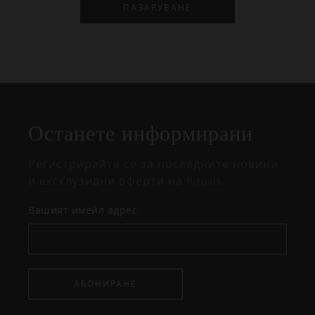
ПАЗАРУВАНЕ
Затваряне
Отворено
Затворено
на
Останете информирани
изскачащия
прозорец
Регистрирайте се за последните новини
и ексклузивни оферти на Rituals.
Вашият имейл адрес
АБОНИРАНЕ