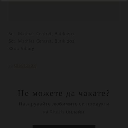
Sct. Mathias Centret, Butik 202
Sct. Mathias Centret, Butik 202
8800 Viborg
+4586612828
Не можете да чакате?
Пазарувайте любимите си продукти
на Rituals онлайн.