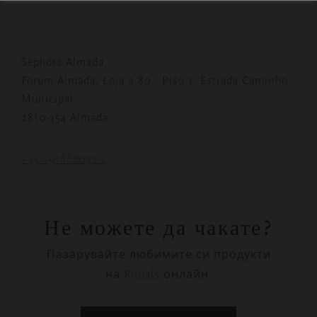
Sephora Almada
Forum Almada, Loja 2.80 - Piso 1, Estrada Caminho
Municipal
2810-354 Almada
+3511918660720
Не можете да чакате?
Пазарувайте любимите си продукти
на Rituals онлайн.