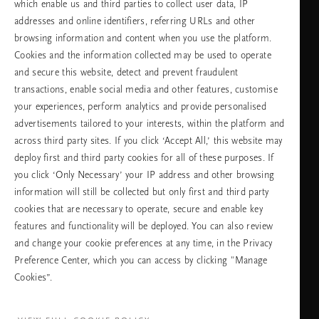
which enable us and third parties to collect user data, IP
addresses and online identifiers, referring URLs and other
browsing information and content when you use the platform.
Изберете Вашата държава и език
Cookies and the information collected may be used to operate
and secure this website, detect and prevent fraudulent
държава
transactions, enable social media and other features, customise
your experiences, perform analytics and provide personalised
advertisements tailored to your interests, within the platform and
across third party sites. If you click ‘Accept All,’ this website may
език
deploy first and third party cookies for all of these purposes. If
you click ‘Only Necessary’ your IP address and other browsing
information will still be collected but only first and third party
cookies that are necessary to operate, secure and enable key
ПРОДЪЛЖАВАНЕ
features and functionality will be deployed. You can also review
and change your cookie preferences at any time, in the Privacy
Preference Center, which you can access by clicking "Manage
Cookies”.
Facebook
TikTok
Pinterest
Youtube
Instagra
page
profile
channel
profile