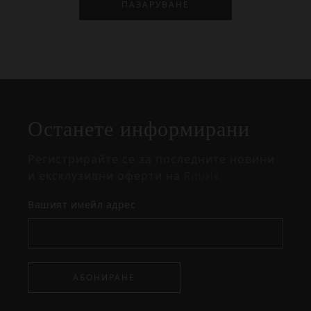
ПАЗАРУВАНЕ
Затваряне
Отворено
Затворено
на
Останете информирани
изскачащия
прозорец
Регистрирайте се за последните новини
и ексклузивни оферти на Rituals.
Вашият имейл адрес
АБОНИРАНЕ