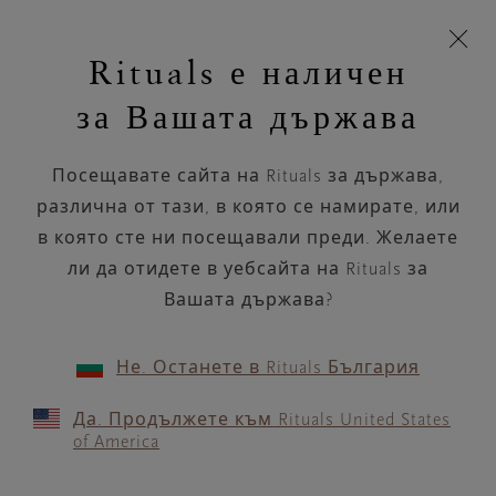
Пропускане на навигацията
Време за доставка 5-8 работни дни
моята
З
кошница
Rituals е наличен
н
Търся...
Търся...
Потреб
Виж
Включете
Логото
навигацията
и
акаунт
кош
на
на
за Вашата държава
устройството
п
НАЗАД
Rituals
Посещавате сайта на Rituals за държава,
SEPHORA ALMADA
различна от тази, в която се намирате, или
в която сте ни посещавали преди. Желаете
РАБОТНО ВРЕМЕ
ли да отидете в уебсайта на Rituals за
Проверете най-актуалното ни работно
време с помощта на
Вашата държава?
.
GOOGLE MAPS
Не. Останете в Rituals България
Да. Продължете към Rituals United States
of America