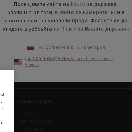
Посещавате сайта на Rituals за държава,
различна от тази, в която се намирате, или в
която сте ни посещавали преди. Желаете ли да
отидете в уебсайта на Rituals за Вашата държава?
Не. Останете в Rituals България
Вашият имейл адрес
ини и
Да. Продължете към Rituals United States of
America
and
Нашата марка
us
rs,
За нас
u
и
Работни места
to
Франчайз