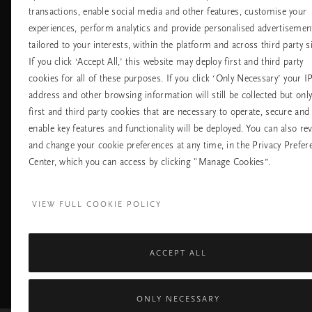
transactions, enable social media and other features, customise your
Хотели
Контакт
experiences, perform analytics and provide personalised advertisemen
Летища
Политика за
бисквитките
tailored to your interests, within the platform and across third party si
настройките на
If you click ‘Accept All,’ this website may deploy first and third party
бисквитките
cookies for all of these purposes. If you click ‘Only Necessary’ your I
Политика За
Поверителност
address and other browsing information will still be collected but onl
Правила На
first and third party cookies that are necessary to operate, secure and
Компанията Rituals
enable key features and functionality will be deployed. You can also re
and change your cookie preferences at any time, in the Privacy Prefer
Нуждаете ли се от помощ? Можете да ни 
Center, which you can access by clicking "Manage Cookies”.
+31 (0) 20 2415948
Местна тарифа на р
Понеделник - петък
10:00 - 19:30
VIEW FULL COOKIE POLICY
Събота - неделя
11:00 - 19:30
ACCEPT ALL
Facebook
TikTok
Pinterest
Youtube
I
page
profile
channel
pr
ONLY NECESSARY