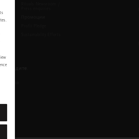
Rituals Newsroom /
Press enquiries
ts
Промоции
tes.
Profit Pledge
Sustainability Efforts
P
y
view
ence
се обадите.
азговора
nstagram
ofile