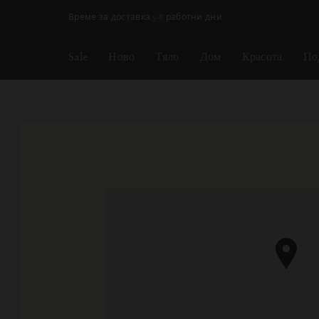
Пропускане на навигацията
Време за доставка 5-8 работни дни
Sale
Ново
Тяло
Дом
Красота
По