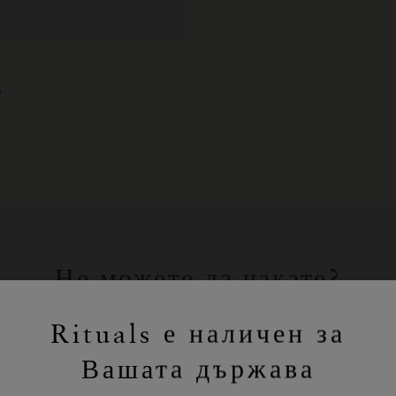
6
Не можете да чакате?
Пазарувайте любимите си продукти
Rituals е наличен за
на Rituals онлайн.
Вашата държава
ПАЗАРУВАНЕ