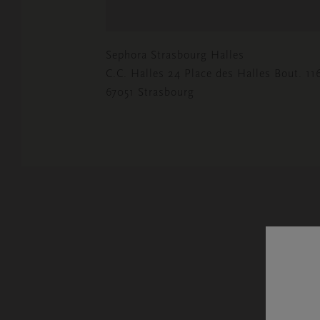
Sephora Strasbourg Halles
C.C. Halles 24 Place des Halles Bout. 11
67051 Strasbourg