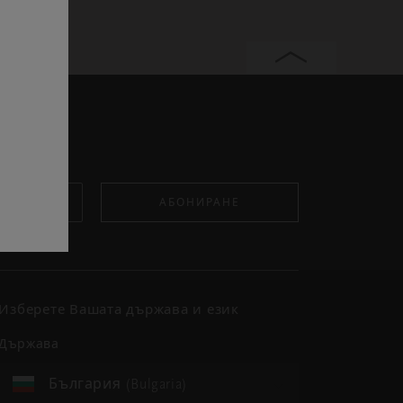
АБОНИРАНЕ
Изберете Вашата държава и език
държава
България (Bulgaria)