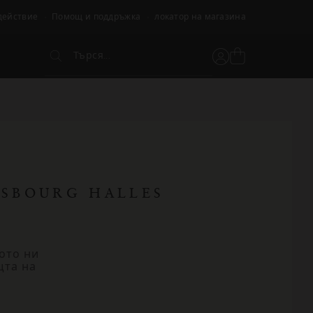
действие
Помощ и поддръжка
локатор на магазина
Търся...
Вижте
Потребителски
Търся...
кошницата
акаунт
ASBOURG HALLES
ото ни
щта на