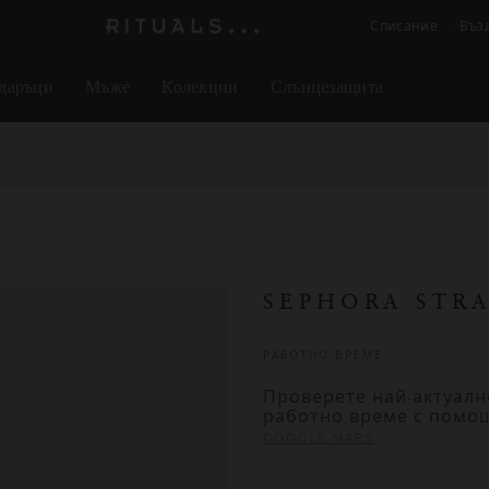
Списание
Въз
Логото
на
даръци
Мъже
Колекции
Слънцезащита
Rituals
SEPHORA STR
РАБОТНО ВРЕМЕ
Проверете най-актуалн
работно време с помо
.
GOOGLE MAPS