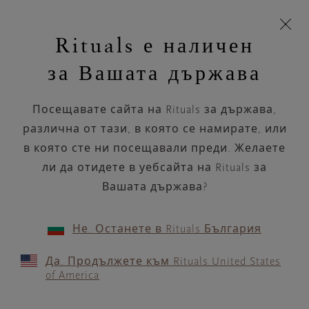
Пропускане на навигацията
Време за доставка 5-8 работни дни
моята
З
кошница
Rituals е наличен
н
Търся...
Търся...
Потреб
Виж
Включете
Логото
навигацията
и
акаунт
кош
на
на
за Вашата държава
устройството
п
НАЗАД
Rituals
Посещавате сайта на Rituals за държава,
SLOTSARKADERNE, BUTIK
различна от тази, в която се намирате, или
NR. 37
в която сте ни посещавали преди. Желаете
ли да отидете в уебсайта на Rituals за
РАБОТНО ВРЕМЕ
Вашата държава?
Проверете най-актуалното ни работно
време с помощта на
.
GOOGLE MAPS
Не. Останете в Rituals България
Да. Продължете към Rituals United States
of America