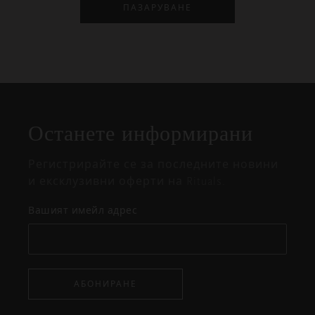
ПАЗАРУВАНЕ
Затваряне
Отворено
Затворено
на
Останете информирани
изскачащия
прозорец
Регистрирайте се за последните новини
и ексклузивни оферти на Rituals.
Вашият имейл адрес
АБОНИРАНЕ