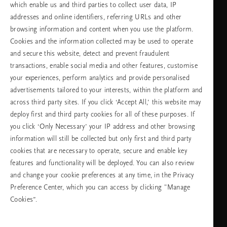
which enable us and third parties to collect user data, IP
addresses and online identifiers, referring URLs and other
browsing information and content when you use the platform.
Изберете Вашата държава и език
Cookies and the information collected may be used to operate
and secure this website, detect and prevent fraudulent
държава
transactions, enable social media and other features, customise
your experiences, perform analytics and provide personalised
advertisements tailored to your interests, within the platform and
across third party sites. If you click ‘Accept All,’ this website may
език
deploy first and third party cookies for all of these purposes. If
you click ‘Only Necessary’ your IP address and other browsing
information will still be collected but only first and third party
cookies that are necessary to operate, secure and enable key
ПРОДЪЛЖАВАНЕ
features and functionality will be deployed. You can also review
and change your cookie preferences at any time, in the Privacy
Preference Center, which you can access by clicking "Manage
Cookies”.
Facebook
TikTok
Pinterest
Youtube
Instagra
page
profile
channel
profile