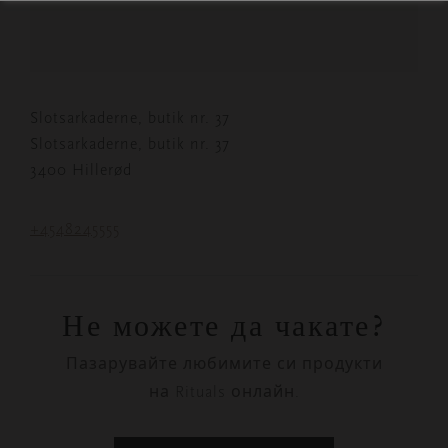
Slotsarkaderne, butik nr. 37
Slotsarkaderne, butik nr. 37
3400 Hillerød
+4548245555
Не можете да чакате?
Пазарувайте любимите си продукти
на Rituals онлайн.