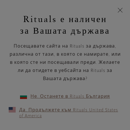
Пропускане на навигацията
Време за доставка 5-9 работни дни
моята
З
кошница
Rituals е наличен
н
Търся...
Търся...
Потреб
Виж
Включете
Логото
навигацията
и
акаунт
кош
на
на
за Вашата държава
устройството
п
НАЗАД
Rituals
Посещавате сайта на Rituals за държава,
RITUALS TROMSØ
различна от тази, в която се намирате, или
NERSTRANDA SENTER
в която сте ни посещавали преди. Желаете
ли да отидете в уебсайта на Rituals за
РАБОТНО ВРЕМЕ
Вашата държава?
Проверете най-актуалното ни работно
време с помощта на
.
GOOGLE MAPS
Не. Останете в Rituals България
Да. Продължете към Rituals United States
of America