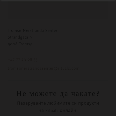
Tromsø Nerstranda Senter
Strandgata 9
9008 Tromsø
+47 77 29 08 35
tromsonerstrandasenter@rituals.com
Не можете да чакате?
Пазарувайте любимите си продукти
на Rituals онлайн.