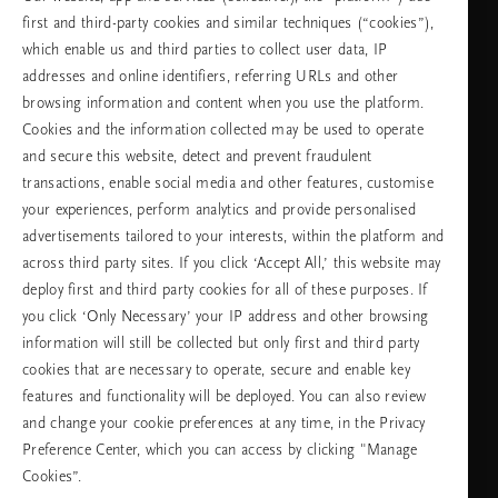
first and third-party cookies and similar techniques (“cookies”),
неделя
which enable us and third parties to collect user data, IP
addresses and online identifiers, referring URLs and other
browsing information and content when you use the platform.
Изберете Вашата държава и език
Cookies and the information collected may be used to operate
and secure this website, detect and prevent fraudulent
държава
transactions, enable social media and other features, customise
your experiences, perform analytics and provide personalised
advertisements tailored to your interests, within the platform and
across third party sites. If you click ‘Accept All,’ this website may
език
deploy first and third party cookies for all of these purposes. If
you click ‘Only Necessary’ your IP address and other browsing
information will still be collected but only first and third party
cookies that are necessary to operate, secure and enable key
ПРОДЪЛЖАВАНЕ
features and functionality will be deployed. You can also review
and change your cookie preferences at any time, in the Privacy
Preference Center, which you can access by clicking "Manage
Cookies”.
Facebook
TikTok
Pinterest
Youtube
Instagra
page
profile
channel
profile