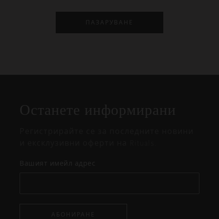
ПАЗАРУВАНЕ
Затваряне
Отворено
Затворено
на
Останете информирани
изскачащия
прозорец
Регистрирайте се за последните новини
и ексклузивни оферти на Rituals.
Вашият имейл адрес
АБОНИРАНЕ