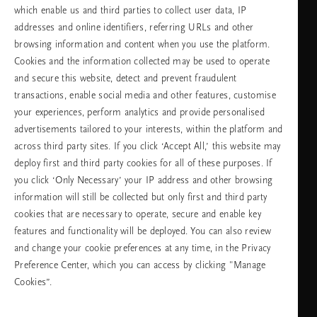
which enable us and third parties to collect user data, IP
addresses and online identifiers, referring URLs and other
browsing information and content when you use the platform.
Изберете Вашата държава и език
Cookies and the information collected may be used to operate
and secure this website, detect and prevent fraudulent
държава
transactions, enable social media and other features, customise
your experiences, perform analytics and provide personalised
advertisements tailored to your interests, within the platform and
across third party sites. If you click ‘Accept All,’ this website may
език
deploy first and third party cookies for all of these purposes. If
you click ‘Only Necessary’ your IP address and other browsing
information will still be collected but only first and third party
cookies that are necessary to operate, secure and enable key
ПРОДЪЛЖАВАНЕ
features and functionality will be deployed. You can also review
and change your cookie preferences at any time, in the Privacy
Preference Center, which you can access by clicking "Manage
Cookies”.
Facebook
TikTok
Pinterest
Youtube
Instagra
page
profile
channel
profile