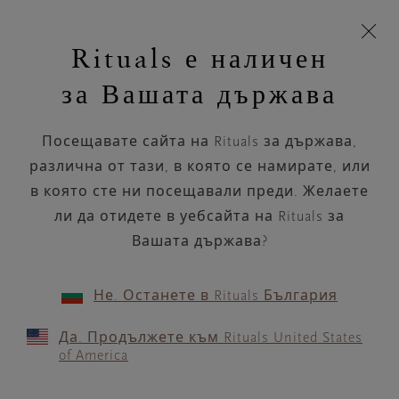
Пропускане на навигацията
Време за доставка 5-8 работни дни
моята
З
кошница
Rituals е наличен
н
Търся...
Търся...
Потреб
Виж
Включете
Логото
навигацията
и
акаунт
кош
на
на
за Вашата държава
устройството
п
НАЗАД
Rituals
Посещавате сайта на Rituals за държава,
VITA ÅKREHAMN 1583
различна от тази, в която се намирате, или
в която сте ни посещавали преди. Желаете
РАБОТНО ВРЕМЕ
ли да отидете в уебсайта на Rituals за
Проверете най-актуалното ни работно
време с помощта на
Вашата държава?
.
GOOGLE MAPS
Не. Останете в Rituals България
Да. Продължете към Rituals United States
of America