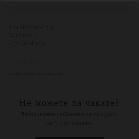
Vita Åkrehamn 1583
Tungarden 1
4270 Åkrehamn
+4752853733
akrehamn.1583@vita.no
Не можете да чакате?
Пазарувайте любимите си продукти
на Rituals онлайн.