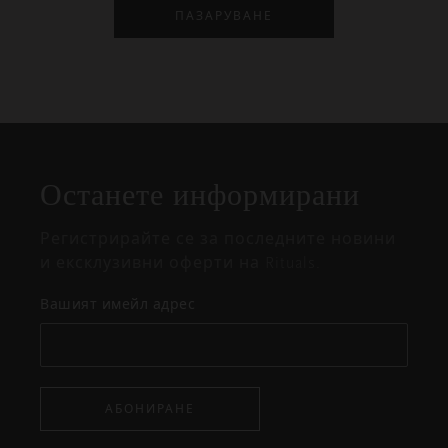
ПАЗАРУВАНЕ
Затваряне
Отворено
Затворено
на
Останете информирани
изскачащия
прозорец
Регистрирайте се за последните новини
и ексклузивни оферти на Rituals.
Вашият имейл адрес
АБОНИРАНЕ