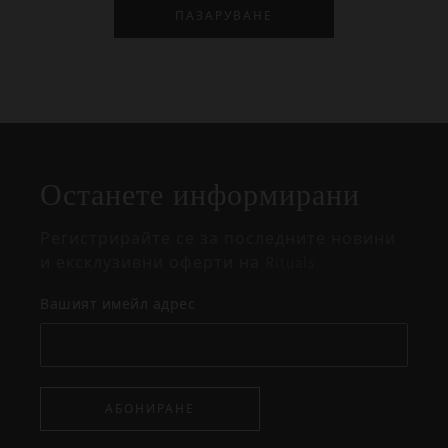
ПАЗАРУВАНЕ
Затваряне
Отворено
Затворено
на
Останете информирани
изскачащия
прозорец
Регистрирайте се за последните новини
и ексклузивни оферти на Rituals.
Вашият имейл адрес
АБОНИРАНЕ