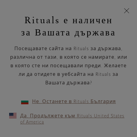
Пропускане на навигацията
Време за доставка 5-8 работни дни
моята
З
кошница
Rituals е наличен
н
Търся...
Търся...
Потреб
Виж
Включете
Логото
навигацията
и
акаунт
кош
на
на
за Вашата държава
устройството
п
НАЗАД
Rituals
Посещавате сайта на Rituals за държава,
VITA BREKSTAD 1703
различна от тази, в която се намирате, или
в която сте ни посещавали преди. Желаете
РАБОТНО ВРЕМЕ
ли да отидете в уебсайта на Rituals за
Проверете най-актуалното ни работно
време с помощта на
Вашата държава?
.
GOOGLE MAPS
Не. Останете в Rituals България
Да. Продължете към Rituals United States
of America