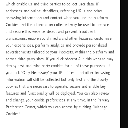
which enable us and third parties to collect user data, IP
addresses and online identifiers, referring URLs and other
browsing information and content when you use the platform.
Изберете Вашата държава и език
Cookies and the information collected may be used to operate
and secure this website, detect and prevent fraudulent
държава
transactions, enable social media and other features, customise
your experiences, perform analytics and provide personalised
advertisements tailored to your interests, within the platform and
across third party sites. If you click ‘Accept All,’ this website may
език
deploy first and third party cookies for all of these purposes. If
you click ‘Only Necessary’ your IP address and other browsing
information will still be collected but only first and third party
cookies that are necessary to operate, secure and enable key
ПРОДЪЛЖАВАНЕ
features and functionality will be deployed. You can also review
and change your cookie preferences at any time, in the Privacy
Preference Center, which you can access by clicking "Manage
Cookies”.
Facebook
TikTok
Pinterest
Youtube
Instagra
page
profile
channel
profile