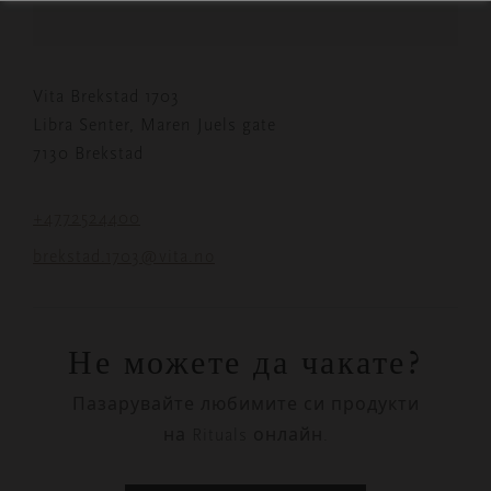
Vita Brekstad 1703
Libra Senter, Maren Juels gate
7130 Brekstad
+4772524400
brekstad.1703@vita.no
Не можете да чакате?
Пазарувайте любимите си продукти
на Rituals онлайн.