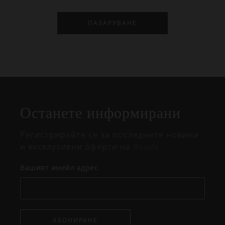
ПАЗАРУВАНЕ
Затваряне
Отворено
Затворено
на
Останете информирани
изскачащия
прозорец
Регистрирайте се за последните новини
и ексклузивни оферти на Rituals.
Вашият имейл адрес
АБОНИРАНЕ