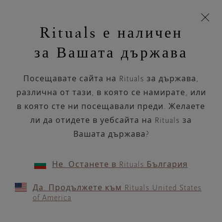
Пропускане на навигацията
Време за доставка 5-9 работни дни
моята
З
кошница
Rituals е наличен
н
Търся...
Търся...
Потреб
Виж
Включете
Логото
навигацията
и
акаунт
кош
на
на
за Вашата държава
устройството
п
НАЗАД
Rituals
Посещавате сайта на Rituals за държава,
VITA GULSKOGEN
различна от тази, в която се намирате, или
DRAMMEN 1405
в която сте ни посещавали преди. Желаете
ли да отидете в уебсайта на Rituals за
РАБОТНО ВРЕМЕ
Вашата държава?
Проверете най-актуалното ни работно
време с помощта на
.
GOOGLE MAPS
Не. Останете в Rituals България
Да. Продължете към Rituals United States
of America