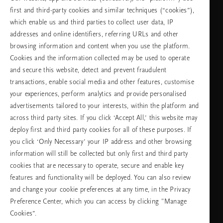
first and third-party cookies and similar techniques (“cookies”),
неделя
which enable us and third parties to collect user data, IP
addresses and online identifiers, referring URLs and other
browsing information and content when you use the platform.
Изберете Вашата държава и език
Cookies and the information collected may be used to operate
and secure this website, detect and prevent fraudulent
държава
transactions, enable social media and other features, customise
your experiences, perform analytics and provide personalised
advertisements tailored to your interests, within the platform and
across third party sites. If you click ‘Accept All,’ this website may
език
deploy first and third party cookies for all of these purposes. If
you click ‘Only Necessary’ your IP address and other browsing
information will still be collected but only first and third party
cookies that are necessary to operate, secure and enable key
ПРОДЪЛЖАВАНЕ
features and functionality will be deployed. You can also review
and change your cookie preferences at any time, in the Privacy
Preference Center, which you can access by clicking "Manage
Cookies”.
Facebook
TikTok
Pinterest
Youtube
Instagra
page
profile
channel
profile