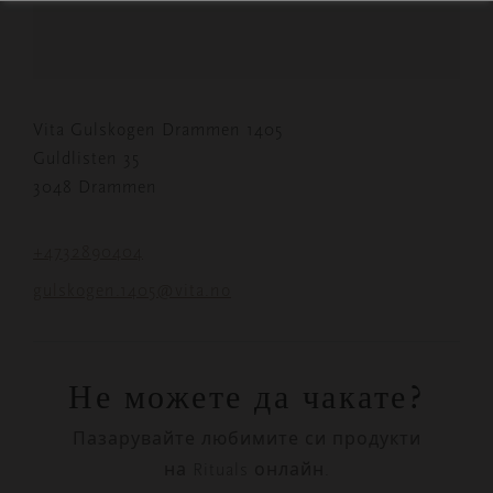
Vita Gulskogen Drammen 1405
Guldlisten 35
3048 Drammen
+4732890404
gulskogen.1405@vita.no
Не можете да чакате?
Пазарувайте любимите си продукти
на Rituals онлайн.