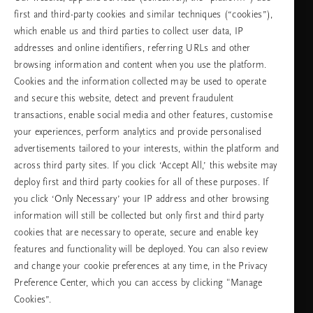
first and third-party cookies and similar techniques (“cookies”),
неделя
which enable us and third parties to collect user data, IP
addresses and online identifiers, referring URLs and other
browsing information and content when you use the platform.
Изберете Вашата държава и език
Cookies and the information collected may be used to operate
and secure this website, detect and prevent fraudulent
държава
transactions, enable social media and other features, customise
your experiences, perform analytics and provide personalised
advertisements tailored to your interests, within the platform and
across third party sites. If you click ‘Accept All,’ this website may
език
deploy first and third party cookies for all of these purposes. If
you click ‘Only Necessary’ your IP address and other browsing
information will still be collected but only first and third party
cookies that are necessary to operate, secure and enable key
ПРОДЪЛЖАВАНЕ
features and functionality will be deployed. You can also review
and change your cookie preferences at any time, in the Privacy
Preference Center, which you can access by clicking "Manage
Cookies”.
Facebook
TikTok
Pinterest
Youtube
Instagra
page
profile
channel
profile