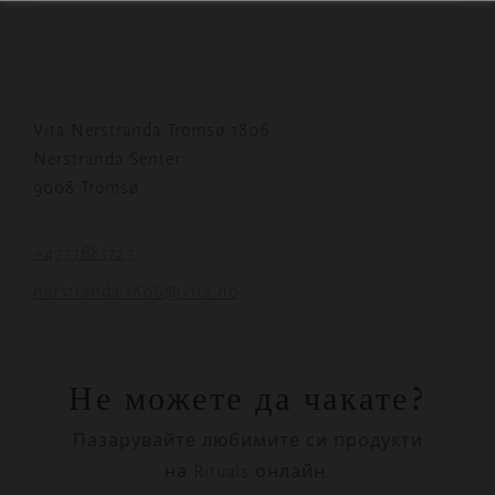
Vita Nerstranda Tromsø 1806
Nerstranda Senter
9008 Tromsø
+4777681727
nerstranda.1806@vita.no
Не можете да чакате?
Пазарувайте любимите си продукти
на Rituals онлайн.