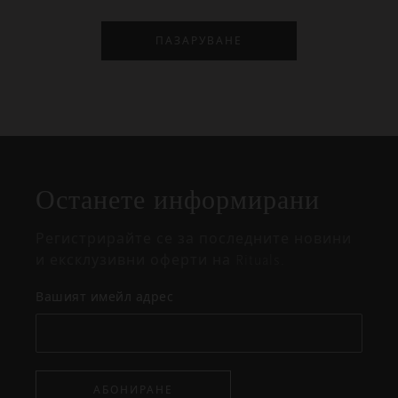
ПАЗАРУВАНЕ
Затваряне
Отворено
Затворено
на
Останете информирани
изскачащия
прозорец
Регистрирайте се за последните новини
и ексклузивни оферти на Rituals.
Вашият имейл адрес
АБОНИРАНЕ