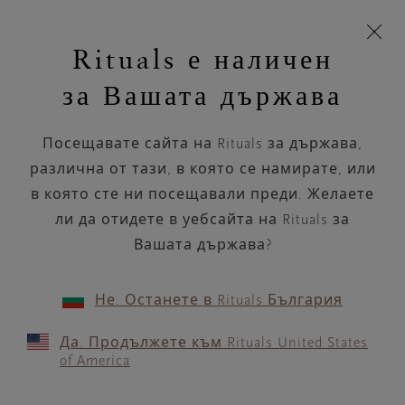
Пропускане на навигацията
Време за доставка 5-9 работни дни
моята
З
кошница
Rituals е наличен
н
Търся...
Търся...
Потреб
Виж
Включете
Логото
навигацията
и
акаунт
кош
на
на
за Вашата държава
устройството
п
НАЗАД
Rituals
Посещавате сайта на Rituals за държава,
VITA NERSTRANDA
различна от тази, в която се намирате, или
TROMSØ 1806
в която сте ни посещавали преди. Желаете
ли да отидете в уебсайта на Rituals за
РАБОТНО ВРЕМЕ
Вашата държава?
Проверете най-актуалното ни работно
време с помощта на
.
GOOGLE MAPS
Не. Останете в Rituals България
Да. Продължете към Rituals United States
of America