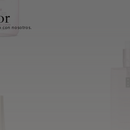
or
o con nosotros.