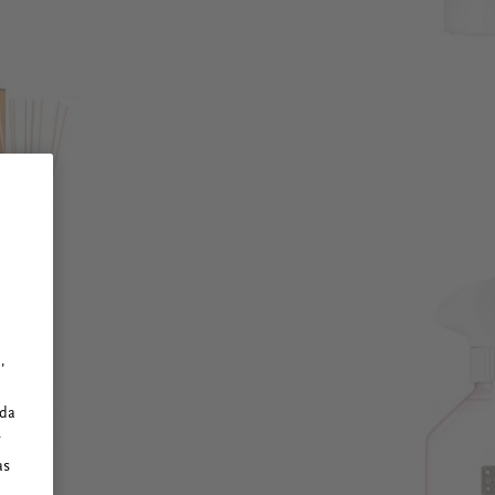
,
ada
y
as