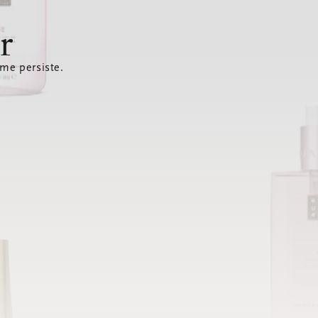
r
ème persiste.