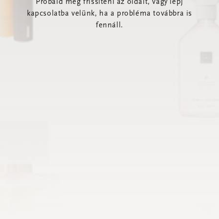
Próbáld meg frissíteni az oldalt, vagy lépj
kapcsolatba velünk, ha a probléma továbbra is
fennáll.