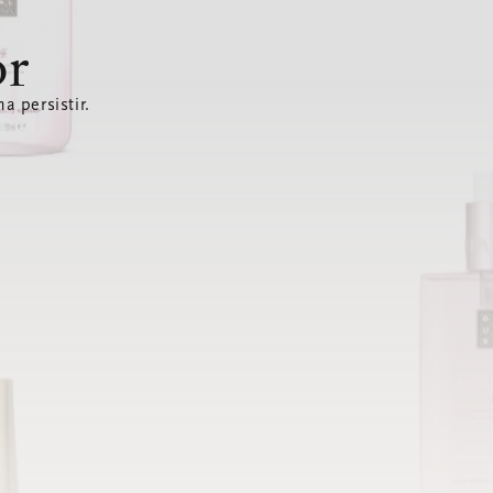
or
a persistir.