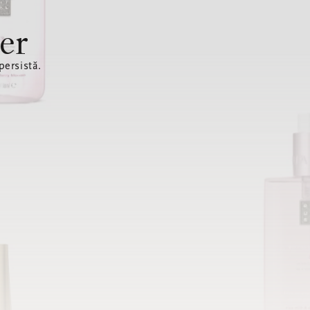
er
ersistă.