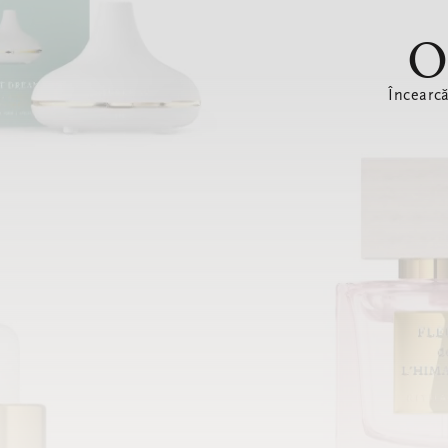
O
Încearc