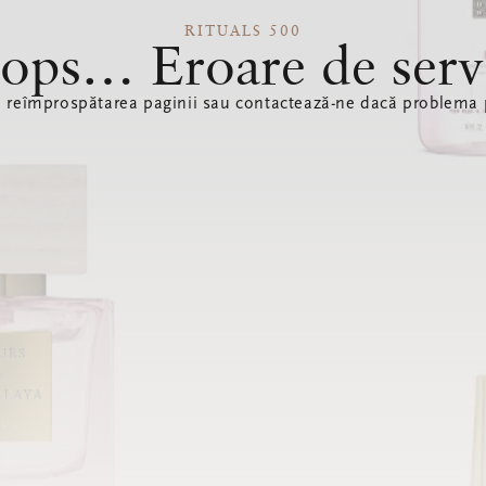
RITUALS 500
ops… Eroare de serv
ă reîmprospătarea paginii sau contactează-ne dacă problema p