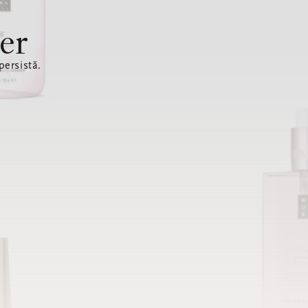
er
ersistă.