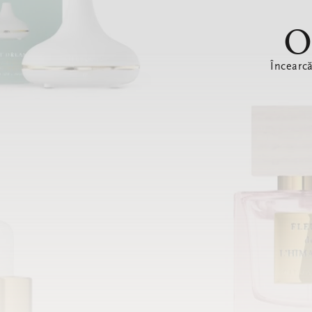
O
Încearc