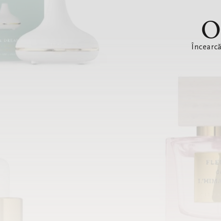
O
Încearc