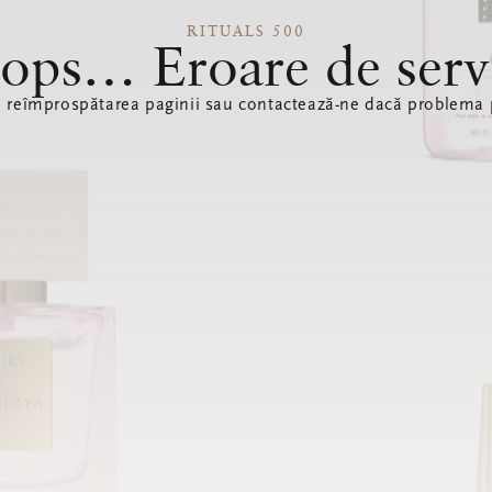
RITUALS 500
ops… Eroare de serv
ă reîmprospătarea paginii sau contactează-ne dacă problema p