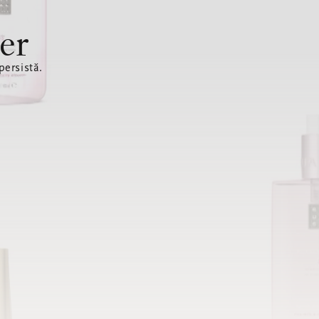
er
ersistă.