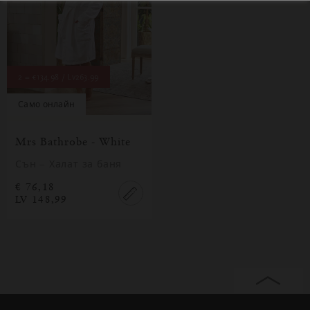
2 =
€134.98 / Lv263.99
само онлайн
Mrs Bathrobe - White
PROMOTIONS
Сън – Халат за баня
€ 76,18
LV 148,99
Затваряне
Отворено
Затворено