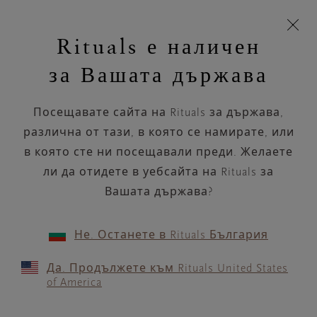
Пропускане на навигацията
Време за доставка 5-8 работни дни
моята
З
кошница
Rituals е наличен
н
Търся...
Търся...
Потреб
Виж
Включете
Логото
навигацията
и
акаунт
кош
на
на
за Вашата държава
устройството
п
Rituals
Дамски халат за баня
Посещавате сайта на Rituals за държава,
За излежаване след работа или
мързеливи недели у дома – купете
различна от тази, в която се намирате, или
луксозни халати з...
в която сте ни посещавали преди. Желаете
Прочетете повече
ли да отидете в уебсайта на Rituals за
Вашата държава?
Мъжки халат за баня
Дамски халат за баня
1 Продукт
ПОДРЕЖДАНЕ ПО
ФИЛТЪР
(1)
Не. Останете в Rituals България
Да. Продължете към Rituals United States
of America