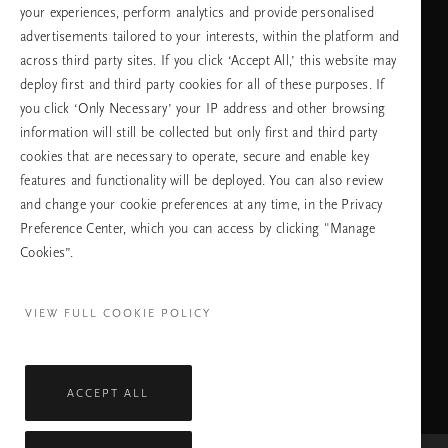
your experiences, perform analytics and provide personalised
advertisements tailored to your interests, within the platform and
across third party sites. If you click ‘Accept All,’ this website may
език
deploy first and third party cookies for all of these purposes. If
you click ‘Only Necessary’ your IP address and other browsing
information will still be collected but only first and third party
cookies that are necessary to operate, secure and enable key
ПРОДЪЛЖАВАНЕ
features and functionality will be deployed. You can also review
and change your cookie preferences at any time, in the Privacy
Preference Center, which you can access by clicking "Manage
Cookies”.
Facebook
TikTok
Pinterest
Youtube
Instagra
page
profile
channel
profile
VIEW FULL COOKIE POLICY
ACCEPT ALL