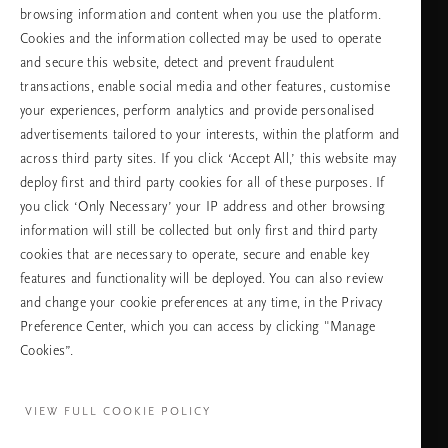
browsing information and content when you use the platform.
Изберете Вашата държава и език
Cookies and the information collected may be used to operate
and secure this website, detect and prevent fraudulent
държава
transactions, enable social media and other features, customise
your experiences, perform analytics and provide personalised
advertisements tailored to your interests, within the platform and
across third party sites. If you click ‘Accept All,’ this website may
език
deploy first and third party cookies for all of these purposes. If
you click ‘Only Necessary’ your IP address and other browsing
information will still be collected but only first and third party
cookies that are necessary to operate, secure and enable key
ПРОДЪЛЖАВАНЕ
features and functionality will be deployed. You can also review
and change your cookie preferences at any time, in the Privacy
Preference Center, which you can access by clicking "Manage
Cookies”.
Facebook
TikTok
Pinterest
Youtube
Instagra
page
profile
channel
profile
VIEW FULL COOKIE POLICY