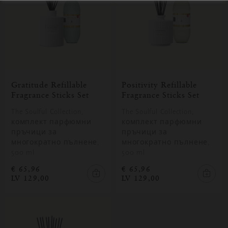
Gratitude Refillable
Positivity Refillable
Fragrance Sticks Set
Fragrance Sticks Set
The Soulful Collection,
The Soulful Collection,
комплект парфюмни
комплект парфюмни
пръчици за
пръчици за
многократно пълнене,
многократно пълнене,
500 ml
500 ml
€ 65,96
€ 65,96
LV 129,00
LV 129,00