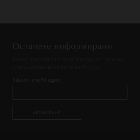
Затваряне
Отворено
Затворено
на
Останете информирани
изскачащия
прозорец
Регистрирайте се за последните новини
и ексклузивни оферти на Rituals.
Вашият имейл адрес
АБОНИРАНЕ