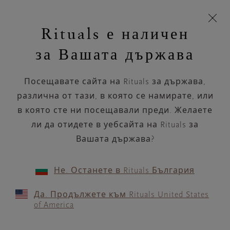
Пропускане на навигацията
Време за доставка 5-9 работни дни
моята
З
кошница
Rituals е наличен
н
Търся...
Търся...
Потреб
Виж
Включете
Логото
навигацията
и
акаунт
кош
на
на
за Вашата държава
устройството
п
Rituals
Комплект парфюмни пръчици
Посещавате сайта на Rituals за държава,
Възвисете атмосферата в дома си с
нашата луксозна гама дифузерни
различна от тази, в която се намирате, или
пръчици и арома...
в която сте ни посещавали преди. Желаете
Прочетете повече
ли да отидете в уебсайта на Rituals за
Вашата държава?
Луксозен дифузер с тръстикови пръчици
Класически д
3 продукти
ПОДРЕЖДАНЕ ПО
ФИЛТЪР
(1)
Не. Останете в Rituals България
Да. Продължете към Rituals United States
of America