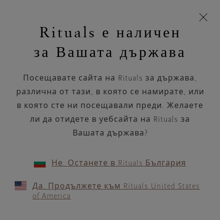
Пропускане на навигацията
Време за доставка 5-8 работни дни
моята
З
кошница
Rituals е наличен
н
Търся...
Търся...
Потреб
Виж
Включете
Логото
навигацията
и
акаунт
кош
на
на
за Вашата държава
устройството
п
Rituals
Мини парфюм
Посещавате сайта на Rituals за държава,
Намерете своя перфектен аромат, от
сладък и флорален до дамски
различна от тази, в която се намирате, или
парфюм с по-силни...
в която сте ни посещавали преди. Желаете
Прочетете повече
ли да отидете в уебсайта на Rituals за
Вашата държава?
Ароматен спрей за коса и тяло
Парфюм
Мини п
8 продукти
ПОДРЕЖДАНЕ ПО
ФИЛТЪР
(1)
Не. Останете в Rituals България
Да. Продължете към Rituals United States
of America