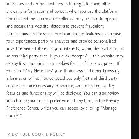
addresses and online identifiers, referring URLs and other
browsing information and content when you use the platform.
Изберете Вашата държава и език
Cookies and the information collected may be used to operate
and secure this website, detect and prevent fraudulent
държава
transactions, enable social media and other features, customise
your experiences, perform analytics and provide personalised
advertisements tailored to your interests, within the platform and
across third party sites. If you click ‘Accept All,’ this website may
език
deploy first and third party cookies for all of these purposes. If
you click ‘Only Necessary’ your IP address and other browsing
information will still be collected but only first and third party
cookies that are necessary to operate, secure and enable key
ПРОДЪЛЖАВАНЕ
features and functionality will be deployed. You can also review
and change your cookie preferences at any time, in the Privacy
Preference Center, which you can access by clicking "Manage
Cookies”.
Facebook
TikTok
Pinterest
Youtube
Instagra
page
profile
channel
profile
VIEW FULL COOKIE POLICY