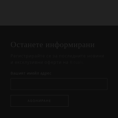
Затваряне
Отворено
Затворено
на
Останете информирани
изскачащия
прозорец
Регистрирайте се за последните новини
и ексклузивни оферти на Rituals.
Вашият имейл адрес
АБОНИРАНЕ