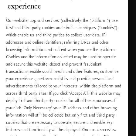
experience
Понеделник
10:00 - 19:30
- петък
Our website, app and services (collectively, the “platform”) use
Събота -
11:00 - 19:30
first and third-party cookies and similar techniques (“cookies”),
неделя
which enable us and third parties to collect user data, IP
addresses and online identifiers, referring URLs and other
browsing information and content when you use the platform.
Изберете Вашата държава и език
Cookies and the information collected may be used to operate
and secure this website, detect and prevent fraudulent
държава
transactions, enable social media and other features, customise
your experiences, perform analytics and provide personalised
advertisements tailored to your interests, within the platform and
across third party sites. If you click ‘Accept All,’ this website may
език
deploy first and third party cookies for all of these purposes. If
you click ‘Only Necessary’ your IP address and other browsing
information will still be collected but only first and third party
cookies that are necessary to operate, secure and enable key
ПРОДЪЛЖАВАНЕ
features and functionality will be deployed. You can also review