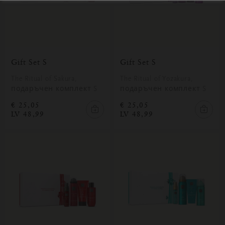
Gift Set S
Gift Set S
The Ritual of Sakura,
The Ritual of Yozakura,
подаръчен комплект S
подаръчен комплект S
€ 25,05
€ 25,05
LV 48,99
LV 48,99