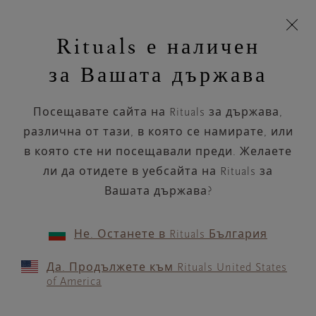
Пропускане на навигацията
Време за доставка 5-8 работни дни
моята
З
кошница
Rituals е наличен
н
Търся...
Търся...
Потреб
Виж
Включете
Логото
навигацията
и
акаунт
кош
на
на
за Вашата държава
устройството
п
Rituals
Подаръчен комплект S
Посещавате сайта на Rituals за държава,
Намерете идеалните подаръци за
специалните хора в живота Ви.
различна от тази, в която се намирате, или
в която сте ни посещавали преди. Желаете
Изчистване на избрания филтър Подаръчен
Подаръчен комплект S
ли да отидете в уебсайта на Rituals за
Вашата държава?
18 продукти
ПОДРЕЖДАНЕ ПО
ФИЛТЪР
(1)
Не. Останете в Rituals България
Да. Продължете към Rituals United States
of America