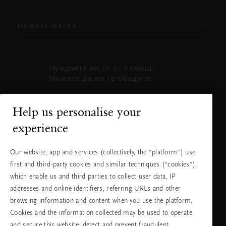
НАШАТА МАРКА
Нуждаете ли се от помощ?
Можете да ни се обадите.
+31 (0) 20
Местна тарифа
Help us personalise your
2415948
на разговора
experience
Понеделник
10:00 - 19:30
- петък
Our website, app and services (collectively, the “platform”) use
Събота -
11:00 - 19:30
first and third-party cookies and similar techniques (“cookies”),
неделя
which enable us and third parties to collect user data, IP
addresses and online identifiers, referring URLs and other
browsing information and content when you use the platform.
Изберете Вашата държава и език
Cookies and the information collected may be used to operate
and secure this website, detect and prevent fraudulent