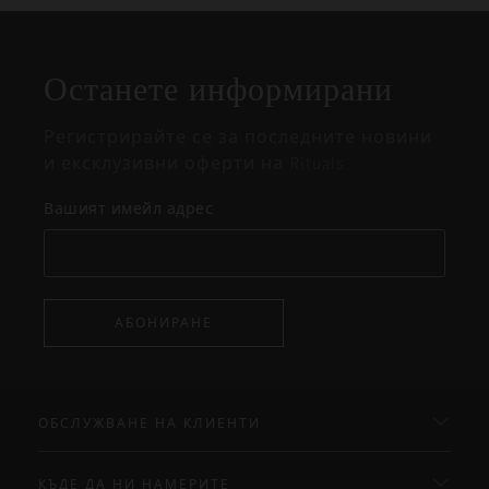
Затваряне
Отворено
Затворено
на
Останете информирани
изскачащия
прозорец
Регистрирайте се за последните новини
и ексклузивни оферти на Rituals.
Вашият имейл адрес
АБОНИРАНЕ
ОБСЛУЖВАНЕ НА КЛИЕНТИ
КЪДЕ ДА НИ НАМЕРИТЕ