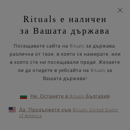
Пропускане на навигацията
Време за доставка 5-8 работни дни
моята
З
кошница
Rituals е наличен
н
Търся...
Търся...
Потреб
Виж
Включете
Логото
навигацията
и
акаунт
кош
на
на
за Вашата държава
устройството
п
Rituals
Презаредете освежителя за въздух
на автомобила
Посещавате сайта на Rituals за държава,
различна от тази, в която се намирате, или
Продуктите, които познавате и
обичате, само че с по-малко
в която сте ни посещавали преди. Желаете
опаковки.
ли да отидете в уебсайта на Rituals за
Вашата държава?
Презареждащ се дифузер с тръстикови пръчици
Пълн
Не. Останете в Rituals България
11 продукти
ПОДРЕЖДАНЕ ПО
ФИЛТЪР
(1)
Да. Продължете към Rituals United States
of America