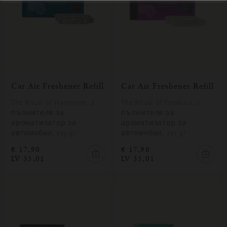
Car Air Freshener Refill
Car Air Freshener Refill
The Ritual of Hammam, 2
The Ritual of Yozakura, 2
пълнителя за
пълнителя за
ароматизатор за
ароматизатор за
автомобил, 2x3 gr
автомобил, 2x3 gr
€ 17,90
€ 17,90
LV 35,01
LV 35,01