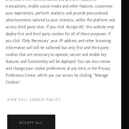
държава
transactions, enable social media and other features, customise
your experiences, perform analytics and provide personalised
advertisements tailored to your interests, within the platform and
across third party sites. If you click ‘Accept All,’ this website may
език
deploy first and third party cookies for all of these purposes. If
you click ‘Only Necessary’ your IP address and other browsing
information will still be collected but only first and third party
cookies that are necessary to operate, secure and enable key
ПРОДЪЛЖАВАНЕ
features and functionality will be deployed. You can also review
and change your cookie preferences at any time, in the Privacy
Preference Center, which you can access by clicking "Manage
Cookies”.
Facebook
TikTok
Pinterest
Youtube
Instagra
page
profile
channel
profile
VIEW FULL COOKIE POLICY
ACCEPT ALL