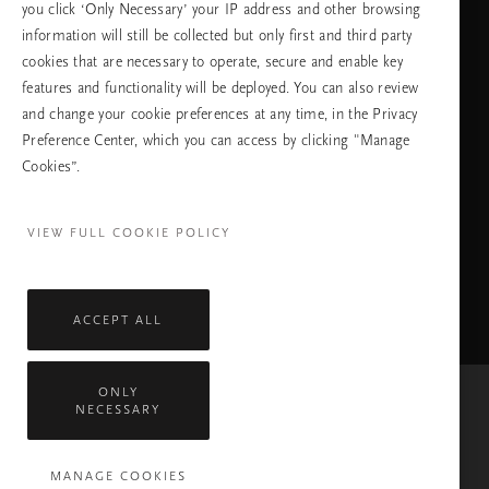
you click ‘Only Necessary’ your IP address and other browsing
information will still be collected but only first and third party
cookies that are necessary to operate, secure and enable key
ПРОДЪЛЖАВАНЕ
features and functionality will be deployed. You can also review
and change your cookie preferences at any time, in the Privacy
Preference Center, which you can access by clicking "Manage
Cookies”.
Facebook
TikTok
Pinterest
Youtube
Instagra
page
profile
channel
profile
VIEW FULL COOKIE POLICY
ACCEPT ALL
ONLY
NECESSARY
Mastercard
Visa
MANAGE COOKIES
Всички права запазени © 2026 Rituals Cosmetics Enterprise B.V.