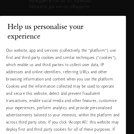
Нуждаете ли се от помощ?
Можете да ни се обадите.
+31 (0) 20
Местна тарифа
Help us personalise your
2415948
на разговора
experience
Понеделник
10:00 - 19:30
- петък
Our website, app and services (collectively, the “platform”) use
Събота -
11:00 - 19:30
first and third-party cookies and similar techniques (“cookies”),
неделя
which enable us and third parties to collect user data, IP
addresses and online identifiers, referring URLs and other
browsing information and content when you use the platform.
Изберете Вашата държава и език
Cookies and the information collected may be used to operate
and secure this website, detect and prevent fraudulent
държава
transactions, enable social media and other features, customise
your experiences, perform analytics and provide personalised
advertisements tailored to your interests, within the platform and
across third party sites. If you click ‘Accept All,’ this website may
език
deploy first and third party cookies for all of these purposes. If