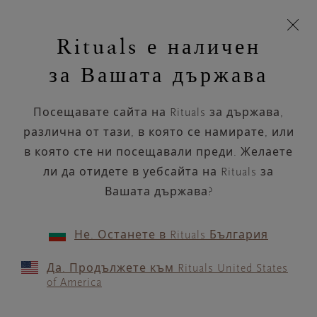
Пропускане на навигацията
Време за доставка 5-8 работни дни
моята
З
кошница
Rituals е наличен
н
Търся...
Търся...
Потреб
Виж
Включете
Логото
навигацията
и
акаунт
кош
на
на
за Вашата държава
устройството
п
Rituals
Amsterdam Collection
Посещавате сайта на Rituals за държава,
различна от тази, в която се намирате, или
в която сте ни посещавали преди. Желаете
Ароматен спрей за коса и тяло
Класическа свещ
ли да отидете в уебсайта на Rituals за
9 продукти
ПОДРЕЖДАНЕ ПО
ФИЛТЪР
Вашата държава?
Не. Останете в Rituals България
Да. Продължете към Rituals United States
of America