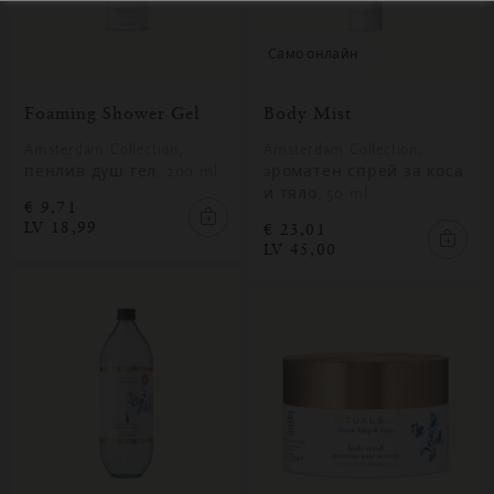
само онлайн
Foaming Shower Gel
Body Mist
Amsterdam Collection,
Amsterdam Collection,
пенлив душ гел, 200 ml
aроматен спрей за коса
и тяло, 50 ml
€ 9,71
LV 18,99
€ 23,01
LV 45,00