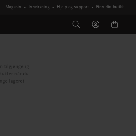
Magasin
Innvirkning
Hjelp og support
Finn din butikk
n tilgjengelig
dukter når du
nge lageret