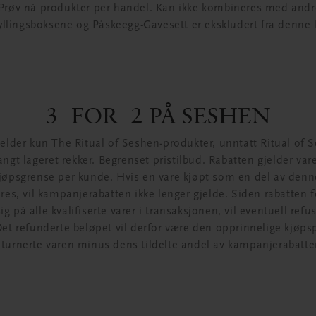
Prøv nå produkter per handel. Kan ikke kombineres med andr
yllingsboksene og Påskeegg-Gavesett er ekskludert fra denne
3 FOR 2 PÅ SESHEN
jelder kun The Ritual of Seshen-produkter, unntatt Ritual of 
langt lageret rekker. Begrenset pristilbud. Rabatten gjelder va
kjøpsgrense per kunde. Hvis en vare kjøpt som en del av de
res, vil kampanjerabatten ikke lenger gjelde. Siden rabatten 
 på alle kvalifiserte varer i transaksjonen, vil eventuell refus
Det refunderte beløpet vil derfor være den opprinnelige kjøps
eturnerte varen minus dens tildelte andel av kampanjerabatte