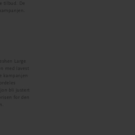
e tilbud. De
 kampanjen.
Seshen Large
ren med lavest
nne kampanjen
fordeles
jon bli justert
prisen for den
n.