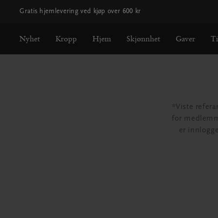
Gratis hjemlevering ved kjøp over 600 kr
Nyhet
Kropp
Hjem
Skjønnhet
Gaver
T
*Viste refera
for medlemme
er innlogg