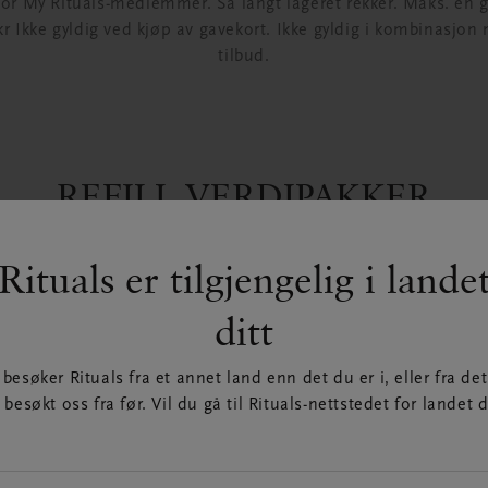
for My Rituals-medlemmer. Så langt lageret rekker. Maks. én 
kr Ikke gyldig ved kjøp av gavekort. Ikke gyldig i kombinasjo
tilbud.
REFILL VERDIPAKKER
*Gjelder ikke i kombinasjon med andre tilbud. Kun på nett.
Rituals er tilgjengelig i lande
ditt
CLEAN BEAUTY BARS
besøker Rituals fra et annet land enn det du er i, eller fra de
 besøkt oss fra før. Vil du gå til Rituals-nettstedet for landet d
 kampanjen gjelder når du kjøper pakker med tre Clean Beaut