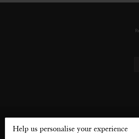
R
Help us personalise your experience
KUNDESERVICE
HVOR FI
Retur
Våre butikk