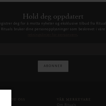
Hold deg oppdatert
egistrer deg for å motta nyheter og eksklusive tilbud fra Ritual
Rituals bruker dine personopplysninger som beskrevet i våre
retningslinjer for personvern
.
ABONNER
NNER DU OSS
VÅR MERKEVARE
er
Om Rituals