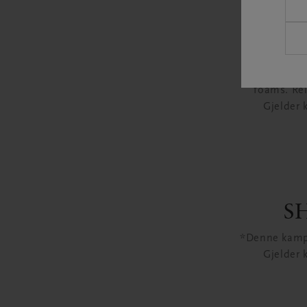
*Denne ka
foams. Rei
Gjelder 
S
*Denne kamp
Gjelder 