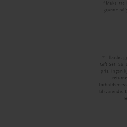
*Maks. tre 
grønne påf
*Tilbudet g
Gift Set. Så 
pris. Ingen 
returne
forholdsmessig
tilsvarende. 
r