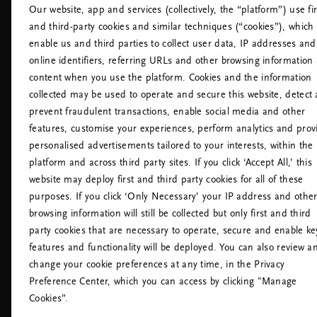
Our website, app and services (collectively, the “platform”) use fir
Vanlige spørsmål
Kjøpesentr
and third-party cookies and similar techniques (“cookies”), which
Kontakt oss
Hoteller
enable us and third parties to collect user data, IP addresses and
Retningslinjer for informasjonskapsler
Flyplasser
online identifiers, referring URLs and other browsing information
Innstillinger for informasjonskapsler
content when you use the platform. Cookies and the information
Tilgjengelighetserklæring
collected may be used to operate and secure this website, detect
Retningslinjer For Personvern
prevent fraudulent transactions, enable social media and other
Rituals Husregler
features, customise your experiences, perform analytics and prov
Angre avtalen
personalised advertisements tailored to your interests, within the
platform and across third party sites. If you click ‘Accept All,’ this
website may deploy first and third party cookies for all of these
purposes. If you click ‘Only Necessary’ your IP address and othe
browsing information will still be collected but only first and third
party cookies that are necessary to operate, secure and enable ke
features and functionality will be deployed. You can also review a
change your cookie preferences at any time, in the Privacy
RING KUNDESERVICE:
Preference Center, which you can access by clicking "Manage
+47 23963309
Lokal tariff
Cookies”.
Mandag - Fredag
09:00 - 18:30