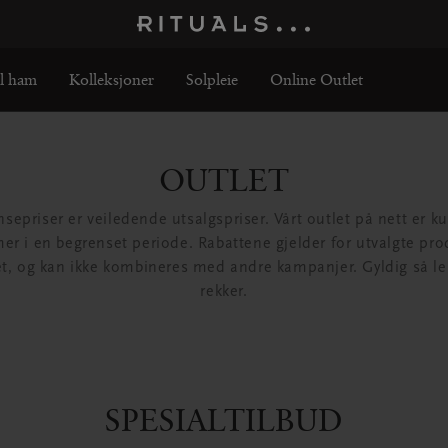
il ham
Kolleksjoner
Solpleie
Online Outlet
OUTLET
nsepriser er veiledende utsalgspriser. Vårt outlet på nett er ku
r i en begrenset periode. Rabattene gjelder for utvalgte pro
et, og kan ikke kombineres med andre kampanjer. Gyldig så le
rekker.
SPESIALTILBUD