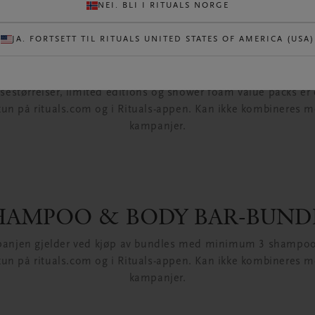
NEI. BLI I RITUALS NORGE
SHOWER FOAM-BUNDLE
JA. FORTSETT TIL RITUALS UNITED STATES OF AMERICA (USA)
mpanjen gjelder ved kjøp av bundles med minimum 3 klassi
sestørrelser, limited editions og shower foam value packs er 
kun på rituals.com og i Rituals-appen. Kan ikke kombineres 
kampanjer.
HAMPOO & BODY BAR-BUND
anjen gjelder ved kjøp av bundles med minimum 3 shampoo 
kun på rituals.com og i Rituals-appen. Kan ikke kombineres 
kampanjer.