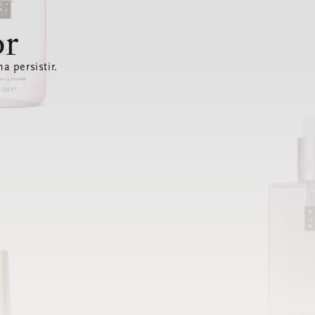
or
a persistir.