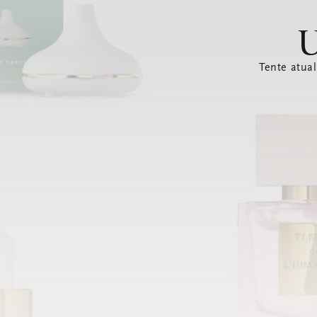
U
Tente atual