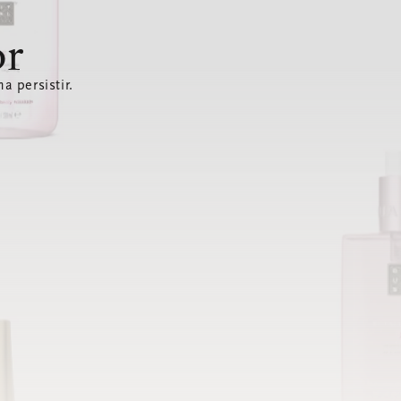
or
a persistir.