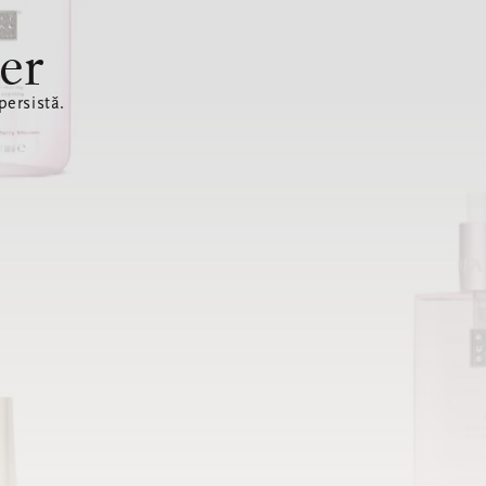
er
ersistă.