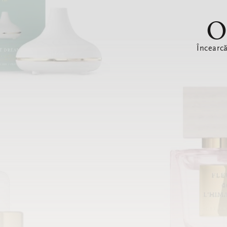
O
Încearc