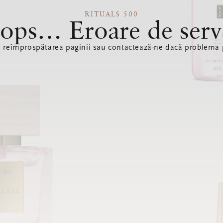
RITUALS 500
ops… Eroare de serv
ă reîmprospătarea paginii sau contactează-ne dacă problema p