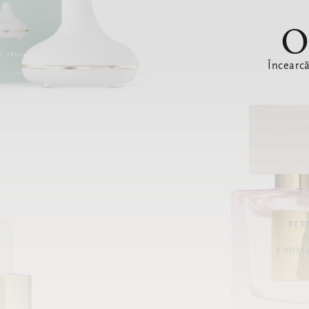
O
Încearc