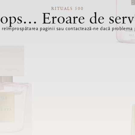
RITUALS 500
ops… Eroare de serv
ă reîmprospătarea paginii sau contactează-ne dacă problema p