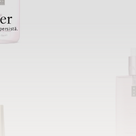
er
ersistă.