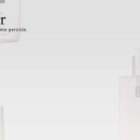
r
ème persiste.