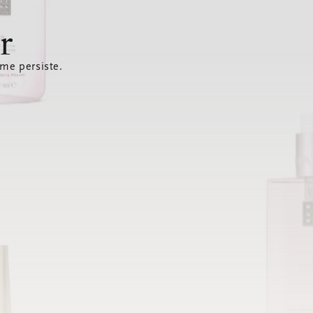
r
ème persiste.