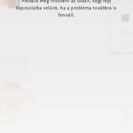
Próbáld meg frissíteni az oldalt, vagy lépj
kapcsolatba velünk, ha a probléma továbbra is
fennáll.