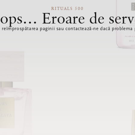
RITUALS 500
ops… Eroare de serv
ă reîmprospătarea paginii sau contactează-ne dacă problema p