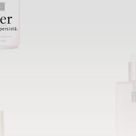
er
ersistă.