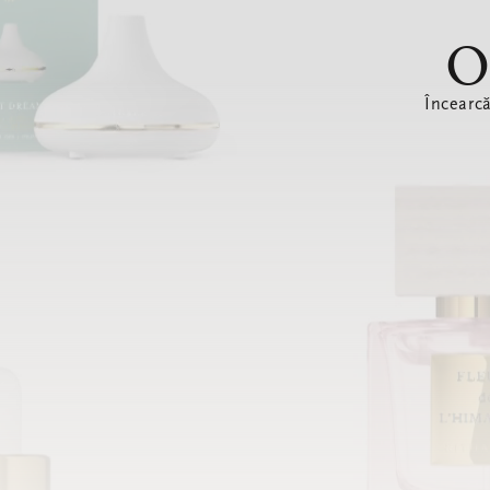
O
Încearc