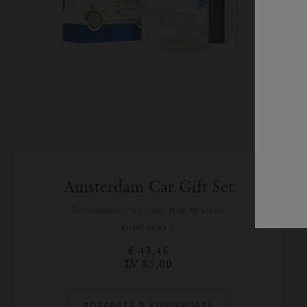
Amsterdam Car Gift Set
Amsterdam Collection, подаръчен
комплект L
€ 43,46
LV 85,00
ДОБАВЕТЕ В КОШНИЦАТА