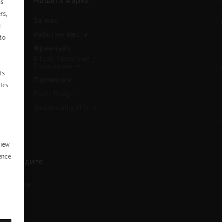
Нашата марка
us
rs,
За нас
u
и
Работни места
to
Франчайз
Rituals Newsroom /
Press enquiries
ts
Промоции
tes.
Profit Pledge
Sustainability Efforts
P
y
view
ence
се обадите.
азговора