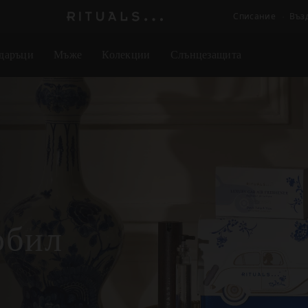
Списание
Въз
Логото
на
даръци
Мъже
Колекции
Слънцезащита
Rituals
обил