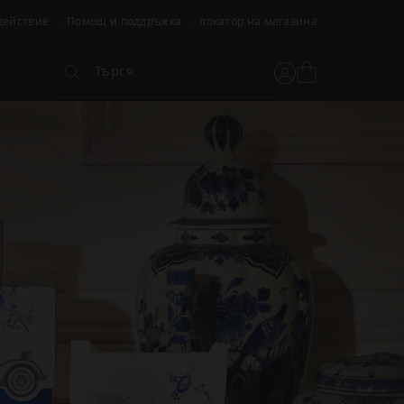
действие
Помощ и поддръжка
локатор на магазина
Търся...
Вижте
Потребителски
Търся...
кошницата
акаунт