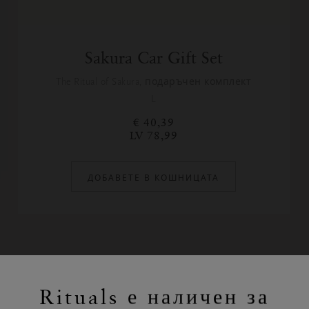
Sakura Car Gift Set
The Ritual of Sakura, подаръчен комплект
L
€ 40,39
LV 78,99
ДОБАВЕТЕ В КОШНИЦАТА
Rituals е наличен за