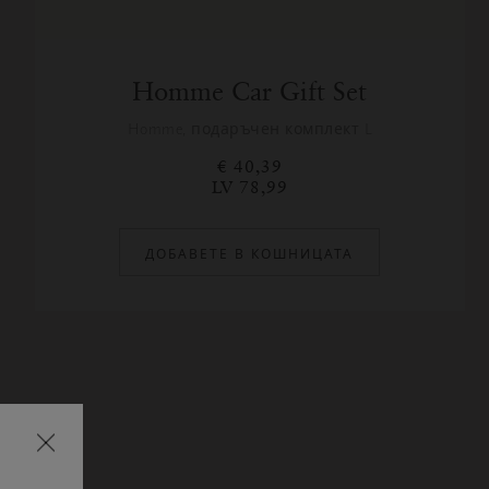
Homme Car Gift Set
Homme, подаръчен комплект L
€ 40,39
LV 78,99
ДОБАВЕТЕ В КОШНИЦАТА
Затваряне
на