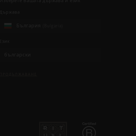
Изберете Вашата държава и език
държава
България (Bulgaria)
език
български
ПРОДЪЛЖАВАНЕ