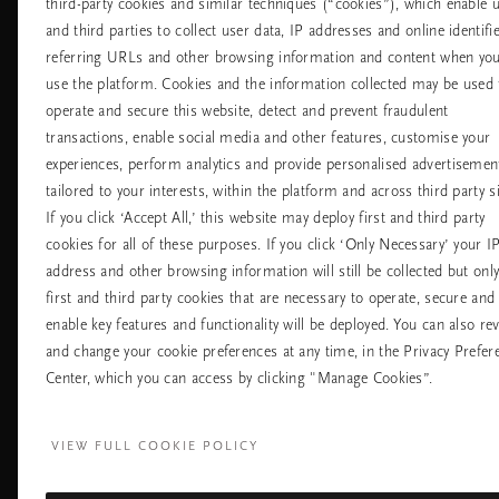
Обслужване на
Къде да ни
third-party cookies and similar techniques (“cookies”), which enable 
клиенти
намерите
and third parties to collect user data, IP addresses and online identifie
referring URLs and other browsing information and content when yo
Доставка и
Нашите магазин
връщане
use the platform. Cookies and the information collected may be used 
Универсални
Често задавани
магазини
operate and secure this website, detect and prevent fraudulent
въпроси
Хотели
transactions, enable social media and other features, customise your
Контакт
experiences, perform analytics and provide personalised advertisemen
Летища
Политика за
бисквитките
tailored to your interests, within the platform and across third party si
настройките на
If you click ‘Accept All,’ this website may deploy first and third party
бисквитките
cookies for all of these purposes. If you click ‘Only Necessary’ your I
Политика За
Поверителност
address and other browsing information will still be collected but onl
Правила На
first and third party cookies that are necessary to operate, secure and
Компанията Rituals
enable key features and functionality will be deployed. You can also re
and change your cookie preferences at any time, in the Privacy Prefer
Нуждаете ли се от помощ? Можете да ни 
Center, which you can access by clicking "Manage Cookies”.
+31 (0) 20 2415948
Местна тарифа на р
Понеделник - петък
10:00 - 19:30
VIEW FULL COOKIE POLICY
Събота - неделя
11:00 - 19:30