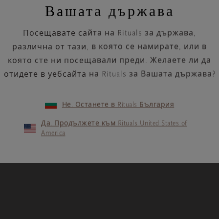
Вашата държава
Посещавате сайта на Rituals за държава,
различна от тази, в която се намирате, или в
която сте ни посещавали преди. Желаете ли да
отидете в уебсайта на Rituals за Вашата държава?
Не. Останете в Rituals България
Да. Продължете към Rituals United States of
America