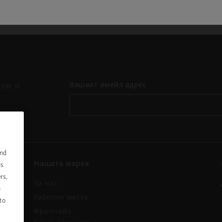
Вашият имейл адрес
ини и
and
Нашата марка
us
rs,
За нас
u
и
Работни места
to
Франчайз
Rituals Newsroom /