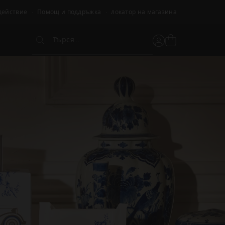
действие
Помощ и поддръжка
локатор на магазина
Търся...
Вижте
Потребителски
Търся...
кошницата
акаунт