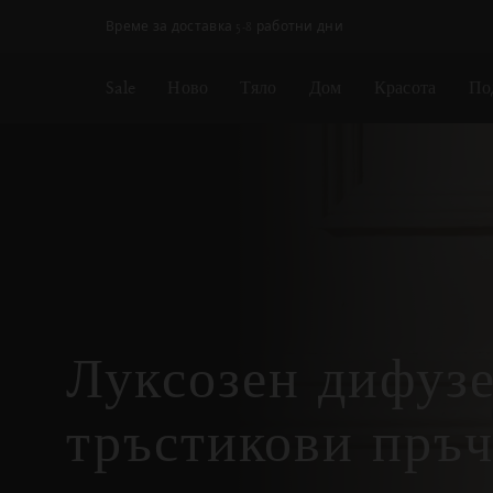
Пропускане на навигацията
Време за доставка 5-8 работни дни
Sale
Ново
Тяло
Дом
Красота
По
Луксозен дифузе
тръстикови пръ