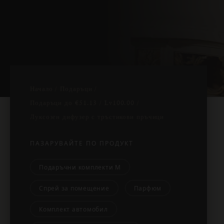
Начало
Подаръци
Подаръци до
€51.13 / Lv100.00
Луксозен дифузер с тръстикови пръчици
ПАЗАРУВАЙТЕ ПО ПРОДУКТ
Подаръчни комплекти М
Спрей за помещение
Парфюм
Комплект автомобил