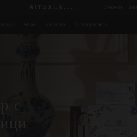
Списание
Въз
Логото
на
даръци
Мъже
Колекции
Слънцезащита
Rituals
р с
чици