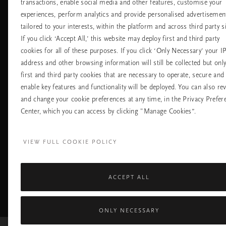
Хотели
transactions, enable social media and other features, customise your
Контакт
experiences, perform analytics and provide personalised advertisemen
Летища
Политика за
бисквитките
tailored to your interests, within the platform and across third party si
настройките на
If you click ‘Accept All,’ this website may deploy first and third party
бисквитките
cookies for all of these purposes. If you click ‘Only Necessary’ your I
Политика За
Поверителност
address and other browsing information will still be collected but onl
Правила На
first and third party cookies that are necessary to operate, secure and
Компанията Rituals
enable key features and functionality will be deployed. You can also re
and change your cookie preferences at any time, in the Privacy Prefer
Нуждаете ли се от помощ? Можете да ни 
Center, which you can access by clicking "Manage Cookies”.
+31 (0) 20 2415948
Местна тарифа на р
Понеделник - петък
10:00 - 19:30
VIEW FULL COOKIE POLICY
Събота - неделя
11:00 - 19:30
Facebook
TikTok
Pinterest
Youtube
I
ACCEPT ALL
page
profile
channel
pr
ONLY NECESSARY