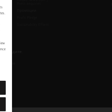
Press enquiries
ts
Промоции
tes.
Profit Pledge
Sustainability Efforts
P
y
view
ence
се обадите.
азговора
nstagram
ofile