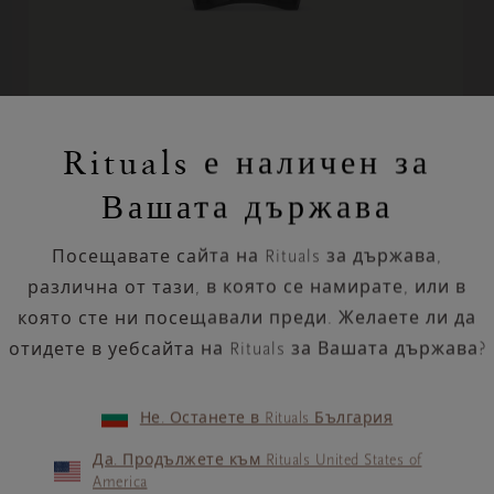
Mystic Cedar Fragrance Sticks
Rituals е наличен за
Private Collection, парфюмни пръчици,
Вашата държава
450 ml
€ 50,62
Посещавате сайта на Rituals за държава,
LV 99,00
различна от тази, в която се намирате, или в
която сте ни посещавали преди. Желаете ли да
Уведомете ме, когато е отново
отидете в уебсайта на Rituals за Вашата държава?
налично
Не. Останете в Rituals България
Да. Продължете към Rituals United States of
America