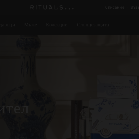
Списание
Въз
Логото
на
даръци
Мъже
Колекции
Слънцезащита
Rituals
ител