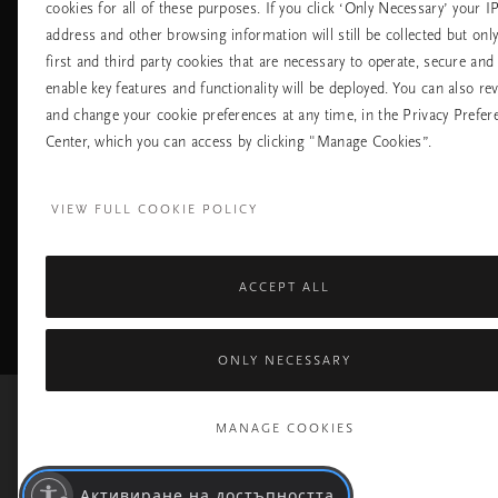
cookies for all of these purposes. If you click ‘Only Necessary’ your I
Политика За
Поверителност
address and other browsing information will still be collected but onl
Правила На
first and third party cookies that are necessary to operate, secure and
Компанията Rituals
enable key features and functionality will be deployed. You can also re
and change your cookie preferences at any time, in the Privacy Prefer
Нуждаете ли се от помощ? Можете да ни 
Center, which you can access by clicking "Manage Cookies”.
+31 (0) 20 2415948
Местна тарифа на р
Понеделник - петък
10:00 - 19:30
VIEW FULL COOKIE POLICY
Събота - неделя
11:00 - 19:30
Facebook
TikTok
Pinterest
Youtube
I
ACCEPT ALL
page
profile
channel
pr
ONLY NECESSARY
MANAGE COOKIES
Активиране на достъпността