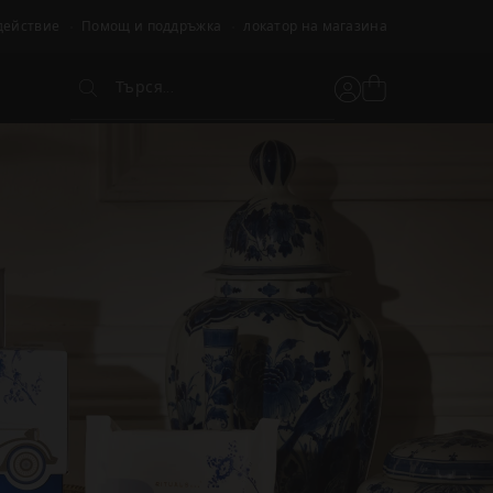
действие
Помощ и поддръжка
локатор на магазина
Търся...
Вижте
Потребителски
Търся...
кошницата
акаунт