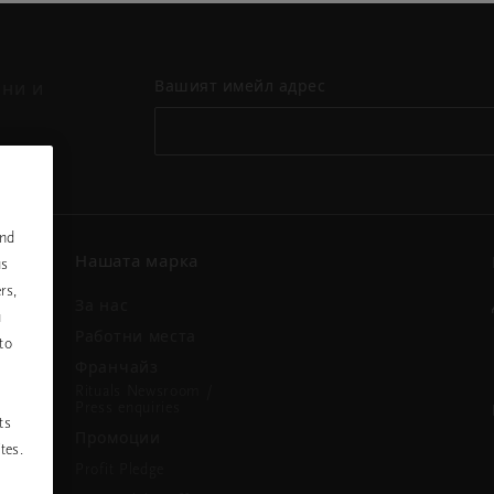
Вашият имейл адрес
ини и
and
Нашата марка
us
rs,
За нас
u
и
Работни места
to
Франчайз
Rituals Newsroom /
Press enquiries
ts
Промоции
tes.
Profit Pledge