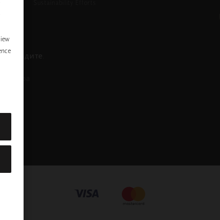
Sustainability Efforts
P
y
view
ence
се обадите.
азговора
nstagram
ofile
Mastercard
Visa