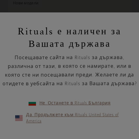
нови модели
Skin Tint
Rituals е наличен за
Make-Up Collection, тинт за кожа, 40 ml
Вашата държава
€ 28,12
LV 55,00
Посещавате сайта на Rituals за държава,
различна от тази, в която се намирате, или в
ДОБАВЕТЕ В КОШНИЦАТА
която сте ни посещавали преди. Желаете ли да
отидете в уебсайта на Rituals за Вашата държава?
Не. Останете в Rituals България
Да. Продължете към Rituals United States of
America