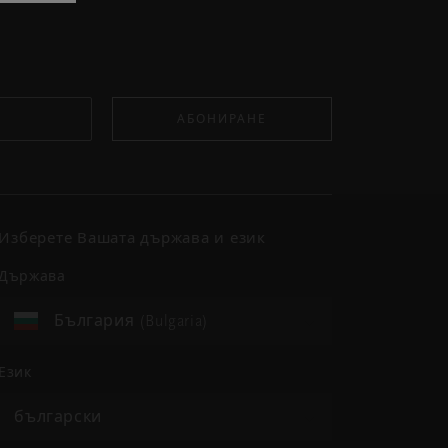
АБОНИРАНЕ
Изберете Вашата държава и език
държава
България (Bulgaria)
език
български