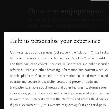
на
Останете информирани
изскачащия
прозорец
Регистрирайте се за последните нов
ексклузивни оферти на Rituals.
Help us personalise your experience
Our website, app and services (collectively, the “platform”) use first 
Обслужване на
Къде да ни
third-party cookies and similar techniques (“cookies”), which enable 
клиенти
намерите
and third parties to collect user data, IP addresses and online identifie
referring URLs and other browsing information and content when yo
Доставка и
Нашите магазин
връщане
use the platform. Cookies and the information collected may be used 
Универсални
Често задавани
магазини
operate and secure this website, detect and prevent fraudulent
въпроси
Хотели
transactions, enable social media and other features, customise your
Контакт
experiences, perform analytics and provide personalised advertisemen
Летища
Политика за
бисквитките
tailored to your interests, within the platform and across third party si
настройките на
If you click ‘Accept All,’ this website may deploy first and third party
бисквитките