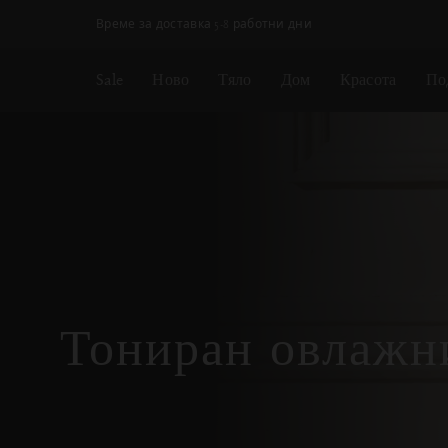
Пропускане на навигацията
Време за доставка 5-8 работни дни
Sale
Ново
Тяло
Дом
Красота
По
Тониран овлажн