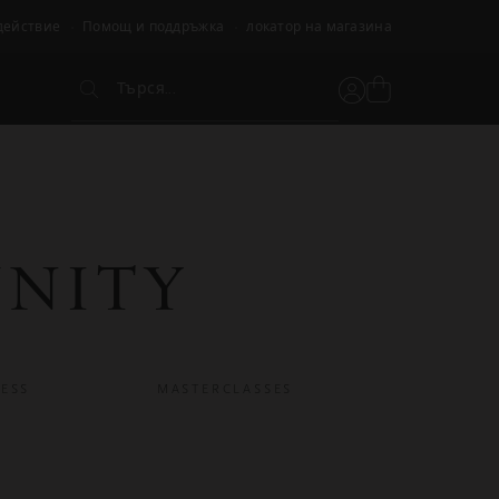
действие
Помощ и поддръжка
локатор на магазина
Търся...
Вижте
Потребителски
Търся...
кошницата
акаунт
NITY
ESS
MASTERCLASSES