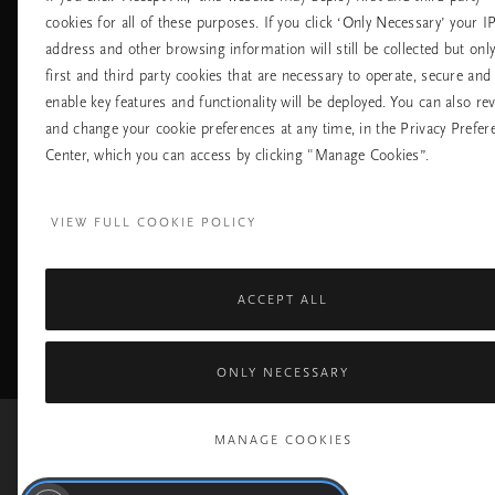
Летища
Политика за
cookies for all of these purposes. If you click ‘Only Necessary’ your I
бисквитките
address and other browsing information will still be collected but onl
настройките на
бисквитките
first and third party cookies that are necessary to operate, secure and
Политика За
enable key features and functionality will be deployed. You can also re
Поверителност
and change your cookie preferences at any time, in the Privacy Prefer
Правила На
Компанията Rituals
Center, which you can access by clicking "Manage Cookies”.
Нуждаете ли се от помощ? Можете да ни 
VIEW FULL COOKIE POLICY
+31 (0) 20 2415948
Местна тарифа на разгово
Понеделник - петък
10:00 - 19:30
Събота - неделя
11:00 - 19:30
ACCEPT ALL
Facebook
TikTok
Pinterest
Youtube
I
page
profile
channel
pr
ONLY NECESSARY
MANAGE COOKIES