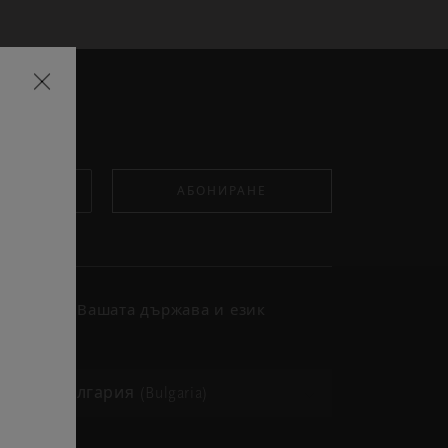
Затваряне
на
изскачащия
прозорец
АБОНИРАНЕ
Изберете Вашата държава и език
държава
България (Bulgaria)
език