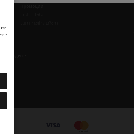
P
Промоции
y
Profit Pledge
Sustainability Efforts
view
ence
се обадите.
ра
nstagram
ofile
Mastercard
Visa