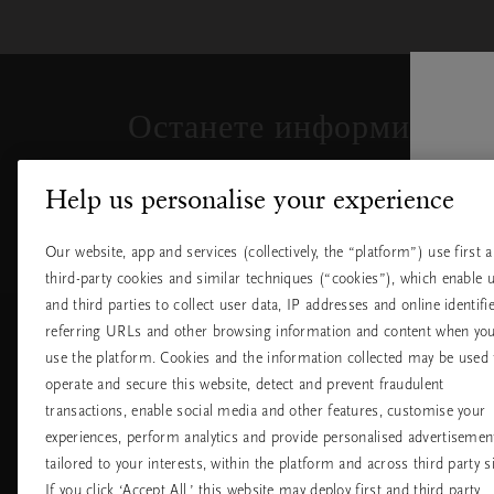
Затваряне
Отворено
Затворено
на
изскачащия
прозорец
Останете информирани
Регистрирайте се за последните нов
Help us personalise your experience
ексклузивни оферти на Rituals.
Our website, app and services (collectively, the “platform”) use first 
third-party cookies and similar techniques (“cookies”), which enable 
and third parties to collect user data, IP addresses and online identifie
referring URLs and other browsing information and content when yo
Обслужване на
Къде да ни
use the platform. Cookies and the information collected may be used 
клиенти
намерите
operate and secure this website, detect and prevent fraudulent
Доставка и
Нашите магазин
transactions, enable social media and other features, customise your
връщане
Универсални
Често задавани
experiences, perform analytics and provide personalised advertisemen
магазини
въпроси
tailored to your interests, within the platform and across third party si
Хотели
Контакт
If you click ‘Accept All,’ this website may deploy first and third party