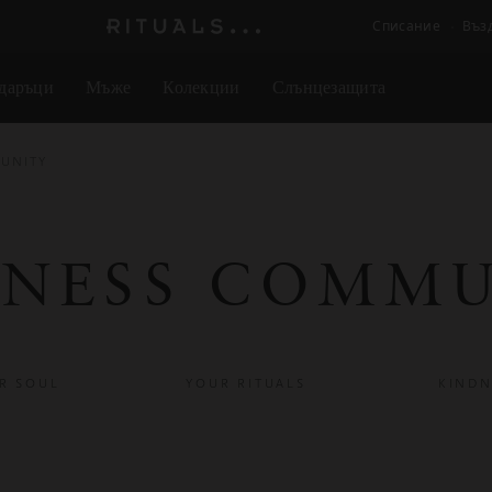
Списание
Въз
Логото
на
даръци
Мъже
Колекции
Слънцезащита
Rituals
UNITY
DNESS COMMU
R SOUL
YOUR RITUALS
KINDN