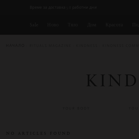
Пропускане на навигацията
Време за доставка 5-8 работни дни
Sale
Ново
Тяло
Дом
Красота
По
НАЧАЛО
RITUALS MAGAZINE
KINDNESS
KINDNESS COMM
KIN
YOUR BODY
YOU
NO ARTICLES FOUND